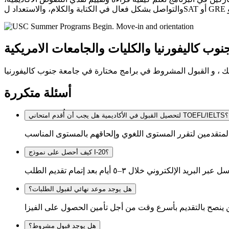
أسئلة متكررة
لتحصيل القبول في الأكاديمية هل يجب أن أُقدم امتحاني TOEFL/IELTS؟
كيف أحصل على نموذج I-20؟
هل يوجد موعد نهائي لقبول الطلبات؟
هل يوجد قبول مشروط؟