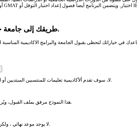
طريقك إلى جامعة جنوب كاليفورنيا والكليات والجامعات الامريكية.
لا، سوف تقدم ألأكاديمية تعليمات للمنتسبين المبتديين أو المتقدمين لتقرر المستوى اللغوي وإلحاقهم بالمستوى المناسب.
هذا النموذج مرفق بملف القبول، ويُرسل عبر البريد الإلكتروني خلال ٣–٥ أيام بعد إتمام تقديم الطلب.
لا يوجد موعد نهائي ، ولكن ينصح بالتقديم بأسرع وقت من أجل تأمين الحصول على الفيزا.