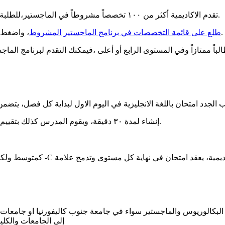
تقدم الاكاديمية أكثر من ١٠٠ تخصصاً مشروطاً في الماجستير،للطلبة الذين توفرت فيهم شروط القبول،ولكن لم يتقنوا الانجليزية بعد.
، واضغط على التخصص المرغوب فيه للتعرف أكثرعلى متطلبات القبول.
طلع على قائمة التخصصات في برنامج الماجستير المشروط
الباً ممتازاً وفي المستوى الرابع أو أعلى ،فيمكنك التقدم لبرنامج
ب الجدد امتحان باللغة الانجليزية في اليوم الاول لبداية كل فصل، يت
إنشاء لمدة ٣٠ دقيقة، ويقوم المدرس كذلك بتقييم مستوى الطلبة في الاسبوع الاول لإلحاقهم بالمستوى المناسب.
جة B كمتوسط ولكن ليس أقل من درجة -C في دورات الاكاديمية، يعقد امتحان في نهاية كل مستوى وتدمج علامة
ة البكالوريوس والماجستير سواء في جامعة جنوب كاليفورنيا او جامعات
إلى الجامعات والكليا