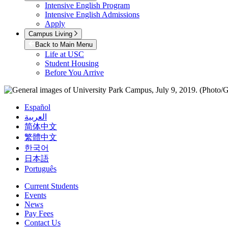
Intensive English Program
Intensive English Admissions
Apply
Campus Living
Back to Main Menu
Life at USC
Student Housing
Before You Arrive
Español
العربية
简体中文
繁體中文
한국어
日本語
Português
Current Students
Events
News
Pay Fees
Contact Us