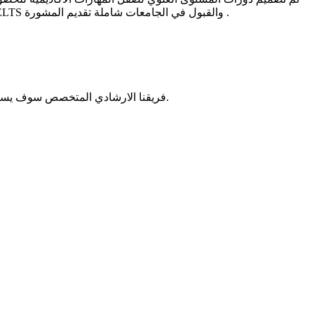
والتواصل بشكل فعال في الكتابة والكلام، والاستعداد لSAT أو GRE أو GMAT اختبار. ويتضمن البرنامج أيضا فصول إعداد اختبار التوفل أو IELTS والقبول في الجامعات شاملة تقديم المشورة .
فريقنا الارشادي المتخصص سوف يساعدك في خياراتك لتحظى بقبول الجامعة والبرامج الاكاديمية المناسبة لك ، و القبول المشروط في برامج مختارة في جامعة جنوب كاليفورنيا.