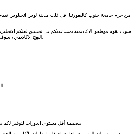
من حرم جامعة جنوب كاليفورنيا، في قلب مدينة لوس انجيلوس تقدم الاكا
سوف يقوم موظفوا الاكاديمية بمساعدتكم في تحسين لغتكم الانجليزية
النهج الاكاديمي ، سوف تسعدون بحياة جامعية مليئة بالحيوية و الانشطة الترفيهية والتعليمية ، وفرص التعلم المتعددة.
ال
مصممة أقل مستوى الدورات لتوفير لكم مع أساس لدراسة المستقبلية في الولايات المتحدة. تعليم تفاعلي، مما يتيح لك فرصة الحصول على الاهتمام الفردي وتحسين التعلم الخاص بك.
تم تصميم دورات المستوى العلوي لصقل المهارات الأكاديمية للحصول 