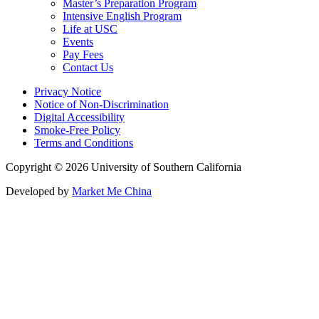
Master’s Preparation Program
Intensive English Program
Life at USC
Events
Pay Fees
Contact Us
Privacy Notice
Notice of Non-Discrimination
Digital Accessibility
Smoke-Free Policy
Terms and Conditions
Copyright © 2026 University of Southern California
Developed by
Market Me China