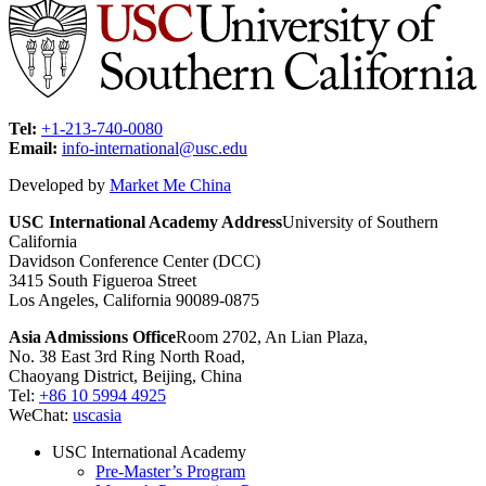
Tel:
+1-213-740-0080
Email:
info-international@usc.edu
Developed by
Market Me China
USC International Academy Address
University of Southern
California
Davidson Conference Center (DCC)
3415 South Figueroa Street
Los Angeles, California 90089-0875
Asia Admissions Office
Room 2702, An Lian Plaza,
No. 38 East 3rd Ring North Road,
Chaoyang District, Beijing, China
Tel:
+86 10 5994 4925
WeChat:
uscasia
USC International Academy
Pre-Master’s Program